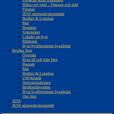
Förskola skola fritidsgård
Hälsa och vård – Omsorg och stöd
Företag
JESS näringslivskommitté
Butiker & Loppisar
Mat
Bostäder
Veterinärer
Lokaler att hyra
Bibliotek
Byar byaföreningar byagårdar
Besöka Jörn
Översikt
Resa till och från Jörn
Boende
Mat
Butiker & Loppisar
Utflyktsmål
Järnvägsstationen
Bröllopsfavoriten
Byar byaföreningar byagårdar
Om Jörn
JESS
JESS näringslivskommitté