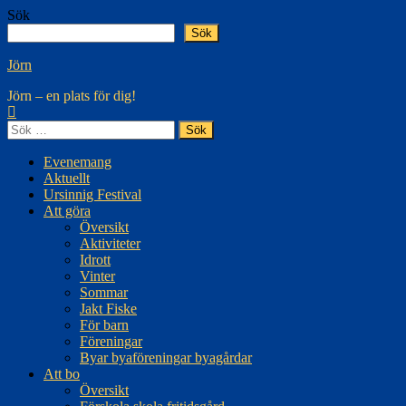
Hoppa
Sök
till
Sök
innehåll
Jörn
Jörn – en plats för dig!
Sök
efter:
Evenemang
Aktuellt
Ursinnig Festival
Att göra
Översikt
Aktiviteter
Idrott
Vinter
Sommar
Jakt Fiske
För barn
Föreningar
Byar byaföreningar byagårdar
Att bo
Översikt