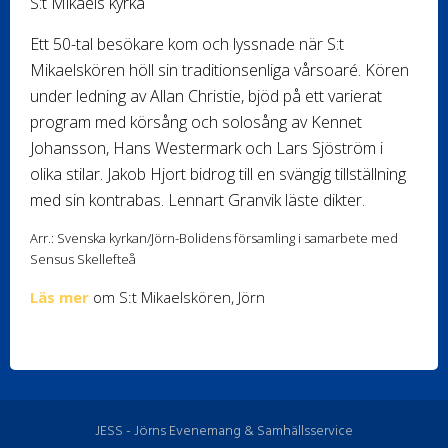
S:t Mikaels kyrka
Ett 50-tal besökare kom och lyssnade när S:t
Mikaelskören höll sin traditionsenliga vårsoaré. Kören
under ledning av Allan Christie, bjöd på ett varierat
program med körsång och solosång av Kennet
Johansson, Hans Westermark och Lars Sjöström i
olika stilar. Jakob Hjort bidrog till en svängig tillställning
med sin kontrabas. Lennart Granvik läste dikter.
Arr.: Svenska kyrkan/Jörn-Bolidens församling i samarbete med
Sensus Skellefteå
Läs mer
om S:t Mikaelskören, Jörn
JESS - Jörns Evenemang & Samhällsservice