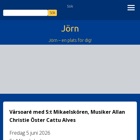
Hoppa
Sök
till
Sök
innehåll
Jörn
Jörn – en plats för dig!
Vårsoaré med S:t Mikaelskören, Musiker Allan
Christie Öster Cattu Alves
Fredag 5 juni 2026