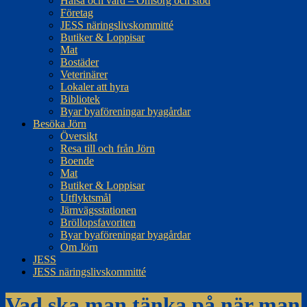
Hälsa och vård – Omsorg och stöd
Företag
JESS näringslivskommitté
Butiker & Loppisar
Mat
Bostäder
Veterinärer
Lokaler att hyra
Bibliotek
Byar byaföreningar byagårdar
Besöka Jörn
Översikt
Resa till och från Jörn
Boende
Mat
Butiker & Loppisar
Utflyktsmål
Järnvägsstationen
Bröllopsfavoriten
Byar byaföreningar byagårdar
Om Jörn
JESS
JESS näringslivskommitté
Vad ska man tänka på när man