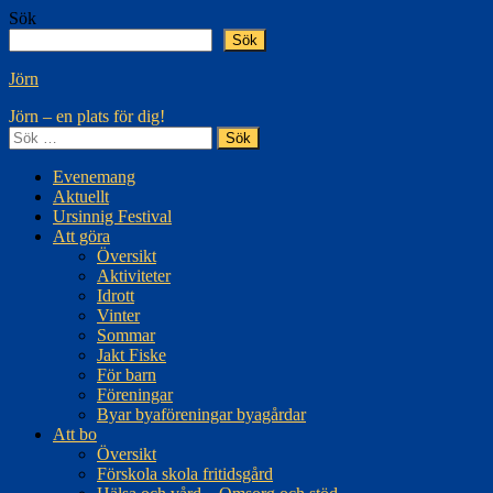
Hoppa
Sök
till
Sök
innehåll
Jörn
Jörn – en plats för dig!
Sök
efter:
Evenemang
Aktuellt
Ursinnig Festival
Att göra
Översikt
Aktiviteter
Idrott
Vinter
Sommar
Jakt Fiske
För barn
Föreningar
Byar byaföreningar byagårdar
Att bo
Översikt
Förskola skola fritidsgård