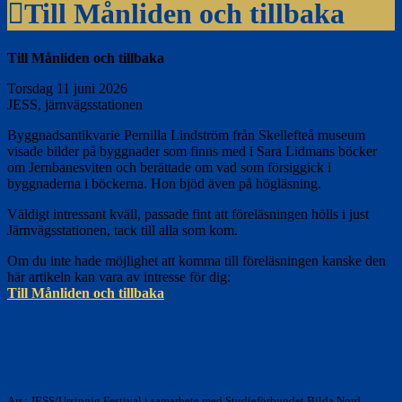
Till Månliden och tillbaka
Till Månliden och tillbaka
Torsdag 11 juni 2026
JESS, järnvägsstationen
Byggnadsantikvarie Pernilla Lindström från Skellefteå museum
visade bilder på byggnader som finns med i Sara Lidmans böcker
om Jernbanesviten och berättade om vad som försiggick i
byggnaderna i böckerna. Hon bjöd även på högläsning.
Väldigt intressant kväll, passade fint att föreläsningen hölls i just
Järnvägsstationen, tack till alla som kom.
Om du inte hade möjlighet att komma till föreläsningen kanske den
här artikeln kan vara av intresse för dig:
Till Månliden och tillbaka
Arr.: JESS/Ursinnig Festival i samarbete med Studieförbundet Bilda Nord