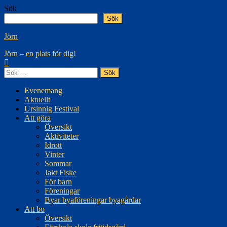
Hoppa
Sök
till
Sök
innehåll
Jörn
Jörn – en plats för dig!
Sök
efter:
Evenemang
Aktuellt
Ursinnig Festival
Att göra
Översikt
Aktiviteter
Idrott
Vinter
Sommar
Jakt Fiske
För barn
Föreningar
Byar byaföreningar byagårdar
Att bo
Översikt