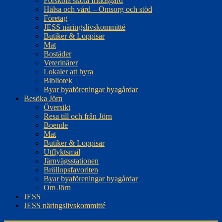
Förskola skola fritidsgård
Hälsa och vård – Omsorg och stöd
Företag
JESS näringslivskommitté
Butiker & Loppisar
Mat
Bostäder
Veterinärer
Lokaler att hyra
Bibliotek
Byar byaföreningar byagårdar
Besöka Jörn
Översikt
Resa till och från Jörn
Boende
Mat
Butiker & Loppisar
Utflyktsmål
Järnvägsstationen
Bröllopsfavoriten
Byar byaföreningar byagårdar
Om Jörn
JESS
JESS näringslivskommitté