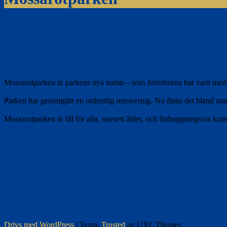
Mossarotparken är parkens nya namn – som Jörnsborna har varit med och
Parken har genomgått en ordentlig renovering. Nu finns det bland anna
Mossarotparken är till för alla, oavsett ålder, och förhoppningsvis ko
Drivs med WordPress
|
Tema:
Trusted
av UXL Themes