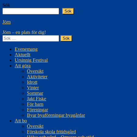
Hoppa
Sök
till
Sök
innehåll
Jörn
Jörn – en plats för dig!
Sök
efter:
Evenemang
Aktuellt
Ursinnig Festival
Att göra
Översikt
Aktiviteter
Idrott
Vinter
Sommar
Jakt Fiske
För barn
Föreningar
Byar byaföreningar byagårdar
Att bo
Översikt
Förskola skola fritidsgård