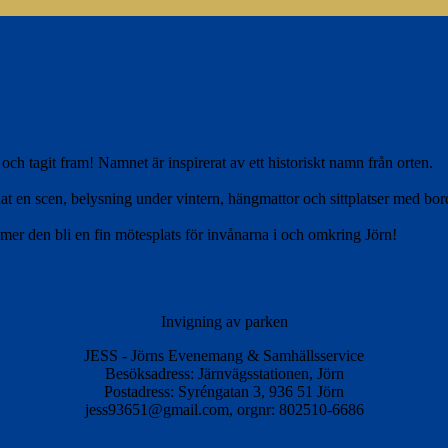
 tagit fram! Namnet är inspirerat av ett historiskt namn från orten.
t en scen, belysning under vintern, hängmattor och sittplatser med bor
mmer den bli en fin mötesplats för invånarna i och omkring Jörn!
Invigning av parken
JESS - Jörns Evenemang & Samhällsservice
Besöksadress: Järnvägsstationen, Jörn
Postadress: Syréngatan 3, 936 51 Jörn
jess93651@gmail.com, orgnr: 802510-6686