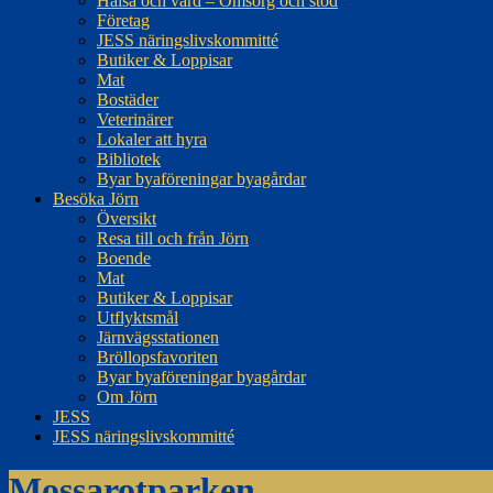
Hälsa och vård – Omsorg och stöd
Företag
JESS näringslivskommitté
Butiker & Loppisar
Mat
Bostäder
Veterinärer
Lokaler att hyra
Bibliotek
Byar byaföreningar byagårdar
Besöka Jörn
Översikt
Resa till och från Jörn
Boende
Mat
Butiker & Loppisar
Utflyktsmål
Järnvägsstationen
Bröllopsfavoriten
Byar byaföreningar byagårdar
Om Jörn
JESS
JESS näringslivskommitté
Mossarotparken