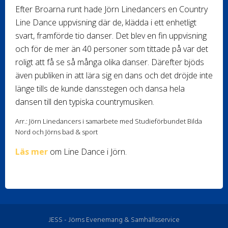
Efter Broarna runt hade Jörn Linedancers en Country
Line Dance uppvisning där de, klädda i ett enhetligt
svart, framförde tio danser. Det blev en fin uppvisning
och för de mer än 40 personer som tittade på var det
roligt att få se så många olika danser. Därefter bjöds
även publiken in att lära sig en dans och det dröjde inte
länge tills de kunde dansstegen och dansa hela
dansen till den typiska countrymusiken.
Arr.: Jörn Linedancers i samarbete med Studieförbundet Bilda
Nord och Jörns bad & sport
Läs mer
om Line Dance i Jörn.
JESS - Jörns Evenemang & Samhällsservice