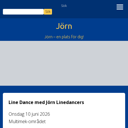
Hoppa
Sök
till
Sök
innehåll
Jörn
Jörn – en plats för dig!
Line Dance med Jörn Linedancers
Onsdag 10 juni 2026
Multimek-området