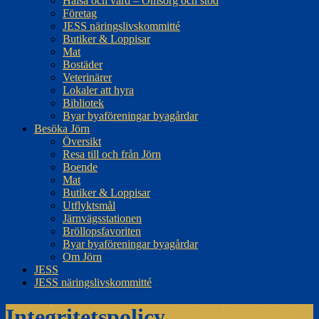
Hälsa och vård – Omsorg och stöd
Företag
JESS näringslivskommitté
Butiker & Loppisar
Mat
Bostäder
Veterinärer
Lokaler att hyra
Bibliotek
Byar byaföreningar byagårdar
Besöka Jörn
Översikt
Resa till och från Jörn
Boende
Mat
Butiker & Loppisar
Utflyktsmål
Järnvägsstationen
Bröllopsfavoriten
Byar byaföreningar byagårdar
Om Jörn
JESS
JESS näringslivskommitté
Integritetspolicy