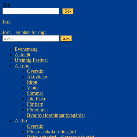
Hoppa
Sök
till
Sök
innehåll
Jörn
Jörn – en plats för dig!
Sök
efter:
Evenemang
Aktuellt
Ursinnig Festival
Att göra
Översikt
Aktiviteter
Idrott
Vinter
Sommar
Jakt Fiske
För barn
Föreningar
Byar byaföreningar byagårdar
Att bo
Översikt
Förskola skola fritidsgård