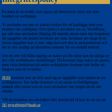
En kaka är en textfil, som sparas på besökarens dator när man
besöker en webbplats.
Vi använder oss inte av kakor/cookies för att kartlägga dem som
besöker vår webbplats. Den tjänst vi använder oss av, WordPress,
ger alla sina användare tillgång till statistik såsom men inte begränsat
till uppgifter om antalet besökare per sida, besökare per dygn m m.
Dessa uppgifter kan vi inte välja bort och den är anonymiserad och
det är inte möjligt att identifiera mönster för en enskild individ.
Om du inte vill tillåta lagring av kakor på din dator kan du stänga av
det i din webbläsares inställningar. Då kommer inga kakor att sparas,
men vissa funktioner på andra webbplatser kommer inte heller att
fungera som de är tänkta.
JESS
kommer inte att dela med sig av uppgifter som samlas in via
webbplatsen. Inte heller kommer vi att sända ut förfrågningar,
utskick eller annat som du som användare inte begärt att du ska
erhålla.
Vill du kontakta oss om kakor eller dataskydd så kan du nå oss på
✉️
nywebjorn@buab.se