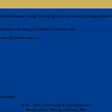
fteå kommun i övrigt. Jörn har gått från att vara ett järnvägssamhälle til
information som finns på Skellefteå kommuns sida.
 tipsa om lokala kontakter.
ksamheter.
JESS - Jörns Evenemang & Samhällsservice
Besöksadress: Järnvägsstationen, Jörn