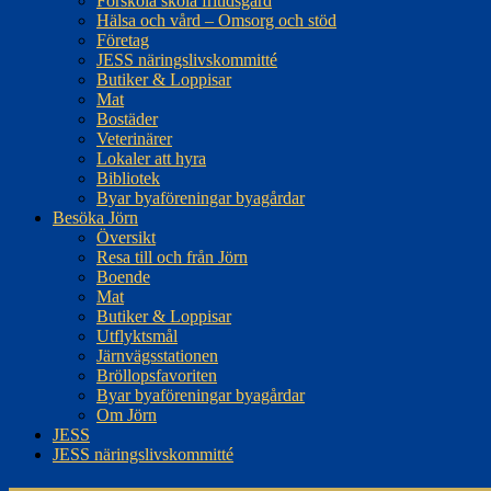
Förskola skola fritidsgård
Hälsa och vård – Omsorg och stöd
Företag
JESS näringslivskommitté
Butiker & Loppisar
Mat
Bostäder
Veterinärer
Lokaler att hyra
Bibliotek
Byar byaföreningar byagårdar
Besöka Jörn
Översikt
Resa till och från Jörn
Boende
Mat
Butiker & Loppisar
Utflyktsmål
Järnvägsstationen
Bröllopsfavoriten
Byar byaföreningar byagårdar
Om Jörn
JESS
JESS näringslivskommitté