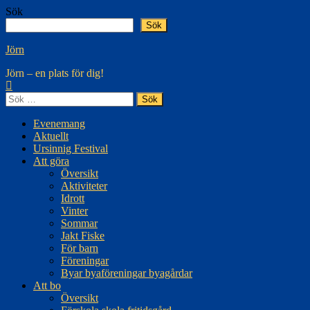
Hoppa
Sök
till
Sök
innehåll
Jörn
Jörn – en plats för dig!
Sök
efter:
Evenemang
Aktuellt
Ursinnig Festival
Att göra
Översikt
Aktiviteter
Idrott
Vinter
Sommar
Jakt Fiske
För barn
Föreningar
Byar byaföreningar byagårdar
Att bo
Översikt