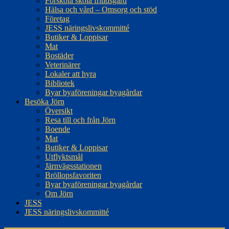
Förskola skola fritidsgård
Hälsa och vård – Omsorg och stöd
Företag
JESS näringslivskommitté
Butiker & Loppisar
Mat
Bostäder
Veterinärer
Lokaler att hyra
Bibliotek
Byar byaföreningar byagårdar
Besöka Jörn
Översikt
Resa till och från Jörn
Boende
Mat
Butiker & Loppisar
Utflyktsmål
Järnvägsstationen
Bröllopsfavoriten
Byar byaföreningar byagårdar
Om Jörn
JESS
JESS näringslivskommitté