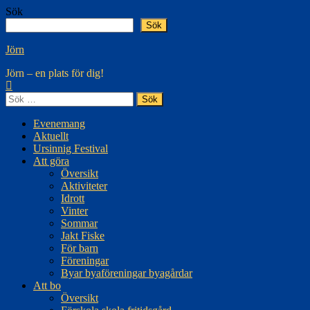
Hoppa
Sök
till
Sök
innehåll
Jörn
Jörn – en plats för dig!
Sök
efter:
Evenemang
Aktuellt
Ursinnig Festival
Att göra
Översikt
Aktiviteter
Idrott
Vinter
Sommar
Jakt Fiske
För barn
Föreningar
Byar byaföreningar byagårdar
Att bo
Översikt